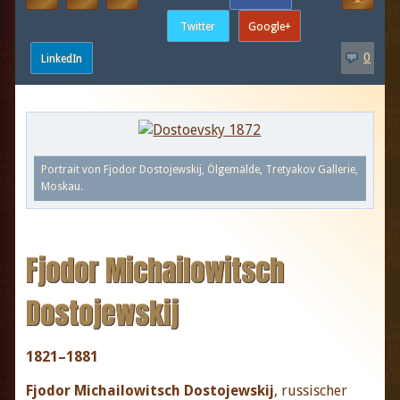
0
Portrait von Fjodor Dostojewskij, Ölgemälde, Tretyakov Gallerie,
Moskau.
Fjodor Michailowitsch
Dostojewskij
1821–1881
Fjodor Michailowitsch Dostojewskij
, russischer