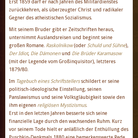
Erst 1859 darf er nach Jahren des Militärdienstes
zurückkehren, als überzeugter Christ und radikaler
Gegner des atheistischen Sozialismus.
Mit seinem Bruder gibt er Zeitschriften heraus,
unternimmt Auslandsreisen und beginnt seine
großen Romane.
Raskolnikow
(oder
Schuld und Sühne
),
Der Idiot
,
Die Dämonen
und
Die Brüder Karamasow
(mit der Legende vom Großinquisitor), letzteres
1879/80.
Im
Tagebuch eines Schriftstellers
schildert er seine
politisch-ideologische Einstellung, seinen
Panslawismus und seine Volksgläubigkeit sowie den
ihm eigenen
religiösen Mystizismus
.
Erst in den letzten Jahren besserte sich seine
finanzielle Lage durch den wachsenden Ruhm. Kurz
vor seinem Tode hielt er anläßlich der Enthüllung des
Puschkin-Denkmals 1880 eine bemerkenswerte Rede.