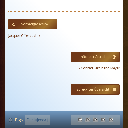
vorheriger Artikel
Jacques Offenbach «
nächster Artikel
» Conrad Ferdinand Meyer
zurück zur Übersicht
Tags:
Dostojewskij