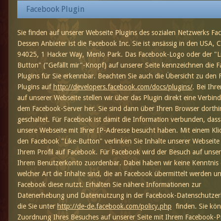
Facebook Plugin
Sie finden auf unserer Webseite Plugins des sozialen Netzwerks Fa
Dessen Anbieter ist die Facebook Inc. Sie ist ansässig in den USA, C
94025, 1 Hacker Way, Menlo Park. Das Facebook-Logo oder der "L
Button" ("Gefällt mir"-Knopf) auf unserer Seite kennzeichnen die 
Plugins für Sie erkennbar. Beachten Sie auch die Übersicht zu den
Plugins auf
http://developers.facebook.com/docs/plugins/
. Bei Ihr
auf unserer Webseite stellen wir über das Plugin direkt eine Verbin
dem Facebook-Server her. Sie sind dann über Ihren Browser dorthi
geschaltet. Für Facebook ist damit die Information verbunden, dass
unsere Webseite mit Ihrer IP-Adresse besucht haben. Mit einem Kli
den Facebook "Like-Button" verlinken Sie Inhalte unserer Webseite
Ihrem Profil auf Facebook. Für Facebook wird der Besuch auf unser
Ihrem Benutzerkonto zuordenbar. Dabei haben wir keine Kenntnis 
welcher Art die Inhalte sind, die an Facebook übermittelt werden u
Facebook diese nutzt. Erhalten Sie nähere Informationen zur
Datenerhebung und Datennutzung in der Facebook-Datenschutzer
die Sie unter
http://de-de.facebook.com/policy.php
finden. Sie kön
Zuordnung Ihres Besuches auf unserer Seite mit Ihrem Facebook-Pr