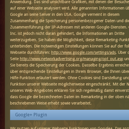
Anwendung. Das sind unsichtbare Grafiken, mit denen der Besuch
auf einer Webseite analysiert wird. Alle genannten Informationen üb
Google an seine Server in den USA. Google verneint in diesem
Zusammenhang die Speicherung personenbezogener Daten und di
Zusammenführung der IP-Adressen mit anderen Google-Diensten.
Inc. ist jedoch nicht daran gehindert, die Informationen an Dritte
weiterzugeben. Sie haben die Möglichkeit, diese Remarketing-Funk
unterbinden. Die notwendigen Einstellungen können Sie auf der f
Webseite durchführen:
http://www.google.com/settings/ads
. Über 
Seite
http://www.networkadvertising.org/managing/opt_out.asp
un
Sie bereits die Speicherung der Cookies. Dasselbe Ergebnis erreiche
über entsprechende Einstellungen in Ihrem Browser, die Ihnen übe
Hilfe-Funktion erläutert werden. Ohne Cookies sind Darstellung un
Funktion unserer Webseite möglicherweise eingeschränkt. Mit der 
unseres Web-Angebotes erklären Sie sich regelmäßig damit einvers
dass Google die bezeichneten Daten im Remarketing in der oben n
beschriebenen Weise erhebt sowie verarbeitet.
Google+ Plugin
Wir nutzen auf unserer Webseite Funktionen von Google+. Das sozi