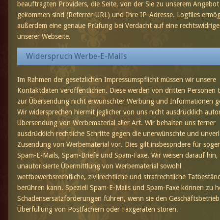
beauftragten Providers, die Seite, von der Sie zu unserem Angebot
gekommen sind (Referrer-URL) und Ihre IP-Adresse. Logfiles ermög
außerdem eine genaue Prüfung bei Verdacht auf eine rechtswidrig
unserer Webseite.
Widerspruch Werbe-E-Mails
Im Rahmen der gesetzlichen Impressumspflicht müssen wir unsere
Kontaktdaten veröffentlichen. Diese werden von dritten Personen t
zur Übersendung nicht erwünschter Werbung und Informationen g
Wir widersprechen hiermit jeglicher von uns nicht ausdrücklich autor
Übersendung von Werbematerial aller Art. Wir behalten uns ferner
ausdrücklich rechtliche Schritte gegen die unerwünschte und unver
Zusendung von Werbematerial vor. Dies gilt insbesondere für soge
Spam-E-Mails, Spam-Briefe und Spam-Faxe. Wir weisen darauf hin, 
unautorisierte Übermittlung von Werbematerial sowohl
wettbewerbsrechtliche, zivilrechtliche und strafrechtliche Tatbestän
berühren kann. Speziell Spam-E-Mails und Spam-Faxe können zu 
Schadensersatzforderungen führen, wenn sie den Geschäftsbetrieb
Überfüllung von Postfächern oder Faxgeräten stören.