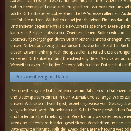
Adresse. Damit ist es diesen Anbietern möglich, Ihre Nutzer-IP-Adr
wahrzunehmen und diese auch zu speichern. Wir bemühen uns sehr
solche Drittanbieter einzubeziehen, die IP-Adressen allein zur Ausl
der Inhalte nutzen. Wir haben dabei jedoch keinen Einfluss darauf,
Drittanbieter gegebenenfalls die IP-Adresse speichert. Diese Speic
kann zum Beispiel statistischen Zwecken dienen. Sollten wir von
Speicherungsvorgängen durch Drittanbieter Kenntnis erlangen, wei
unsere Nutzer unverzüglich auf diese Tatsache hin. Beachten Sie bit
diesem Zusammenhang auch die speziellen Datenschutzerklärunge
einzelnen Drittanbietern und Dienstleistern, deren Service wir auf u
Webseite nutzen. Sie finden Sie ebenfalls in dieser Datenschutzerkl
Personenbezogene Daten
Personenbezogene Daten erheben wir im Rahmen von Datenverme
und Datensparsamkeit nur in dem Ausmaß und so lange, wie es zu
unserer Webseite notwendig ist, beziehungsweise vom Gesetzgebe
vorgeschrieben wird. Wir nehmen den Schutz Ihrer persönlichen Da
und halten uns bei Erhebung und Verarbeitung personenbezogene
streng an die entsprechenden gesetzlichen Vorschriften und an die
Datenschutzerklärung. Fällt der Zweck der Datenerhebung weg oder