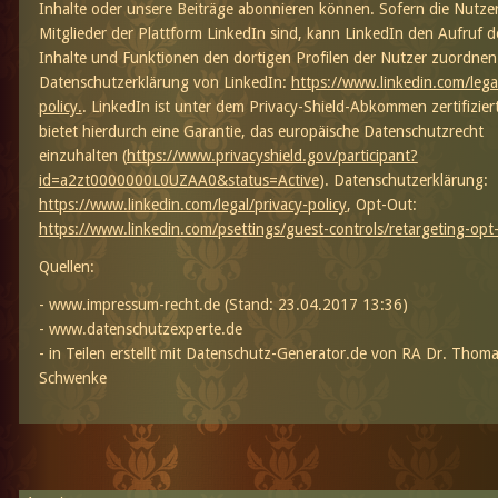
Inhalte oder unsere Beiträge abonnieren können. Sofern die Nutze
Mitglieder der Plattform LinkedIn sind, kann LinkedIn den Aufruf d
Inhalte und Funktionen den dortigen Profilen der Nutzer zuordnen
Datenschutzerklärung von LinkedIn:
https://www.linkedin.com/legal
policy.
. LinkedIn ist unter dem Privacy-Shield-Abkommen zertifizier
bietet hierdurch eine Garantie, das europäische Datenschutzrecht
einzuhalten (
https://www.privacyshield.gov/participant?
id=a2zt0000000L0UZAA0&status=Active
). Datenschutzerklärung:
https://www.linkedin.com/legal/privacy-policy
, Opt-Out:
https://www.linkedin.com/psettings/guest-controls/retargeting-opt
Quellen:
-
www.impressum-recht.de
(Stand: 23.04.2017 13:36)
-
www.datenschutzexperte.de
- in Teilen e
rstellt mit Datenschutz-Generator.de von RA Dr. Thom
Schwenke