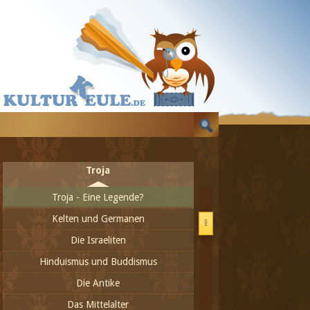
Prähistorische Kunst
Altägyptische Dynastien
Mesopotamien
Bedeutende Daten der frühen Geschichte
Troja
Troja - Eine Legende?
Kelten und Germanen
Die Israeliten
Hinduismus und Buddismus
Die Antike
Das Mittelalter