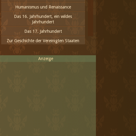
Humanismus und Renaissance
Das 16. Jahrhundert, ein wildes
Jahrhundert
Das 17. Jahrhundert
Zur Geschichte der Vereinigten Staaten
von Amerika
Das 18. Jahrhundert - Zeit der Aufklärung
Anzeige
und neuer Ideen
Aus dem 19. Jahrhundert
Das 20. Jahrhundert - das
Fortschrittlichste oder das Inhumanste
Das neue Jahrtausend