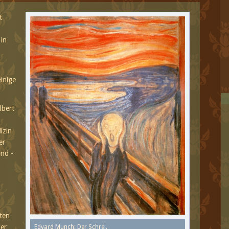
t
 in
einige
lbert
izin
er
nd -
ten
der
Edvard Munch: Der Schrei.