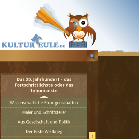
Humanismus und Renaissance
Das 16. Jahrhundert, ein wildes
Jahrhundert
Das 17. Jahrhundert
Zur Geschichte der Vereinigten Staaten
von Amerika
Das 18. Jahrhundert - Zeit der Aufklärung
und neuer Ideen
Aus dem 19. Jahrhundert
Das 20. Jahrhundert - das
Fortschrittlichste oder das
Inhumanste
Wissenschaftliche Errungenschaften
Maler und Schriftsteller
Aus Gesellschaft und Politik
Der Erste Weltkrieg