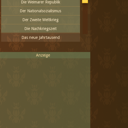
Die Weimarer Republik
Der Nationalsozialismus
Der Zweite Weltkrieg
Die Nachkriegszeit
Das neue Jahrtausend
Anzeige