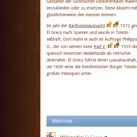
Gestalten der Sixtinischen Deckenfresken maleri
einzukleiden oder zu ersetzen. Diese Absicht miß
glücklicherweise den meisten Römern.
Im Jahr der
Bartholomäusnacht
1572 gi
El Greco nach Spanien und wurde in Toledo
seßhaft. Dort malte er auch im Auftrage Philipp
II., der von seinem Vater
Karl V.
1555 di
spanisch besetzten Niederlande als Herrscher
übernahm. El Greco führte einen Luxushaushalt,
um 1600 einer der berühmtesten Bürger Toledo
großen Velasquez unter.
Weblinks