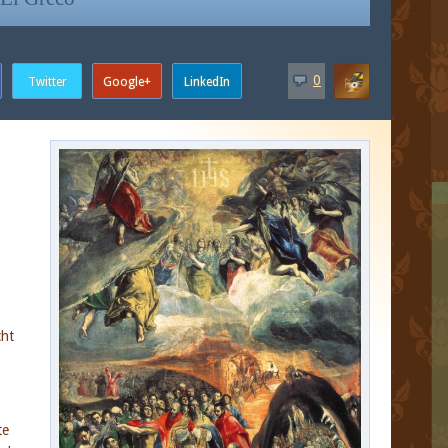
0
cht
te