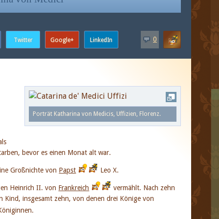
0
Porträt Katharina von Medicis, Uffizien, Florenz.
als
tarben, bevor es einen Monat alt war.
eine Großnichte von
Papst
Leo X.
gen Heinrich II. von
Frankreich
vermählt. Nach zehn
ein Kind, insgesamt zehn, von denen drei Könige von
Königinnen.