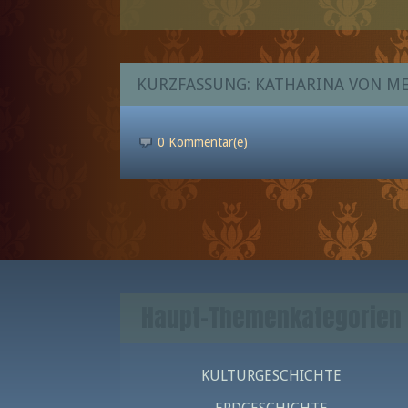
KURZFASSUNG: KATHARINA VON ME
0 Kommentar(e)
Haupt-Themenkategorien
KULTURGESCHICHTE