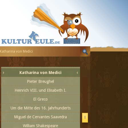
Jahrhundert
Meisterleistungen der Künste im Schatten
des Scheiterhaufens
Von Benvenuto Cellini bis zum Ende des
Jahrhunderts
Cellini und Nostradamus - Die ersten
Jahre
Katharina von Medici
Johannes Calvin
Tintoretto
Katharina von Medici
Pieter Breughel
Heinrich VIII. und Elisabeth I.
El Greco
Um die Mitte des 16. Jahrhunderts
Miguel de Cervantes Saavedra
William Shakespeare