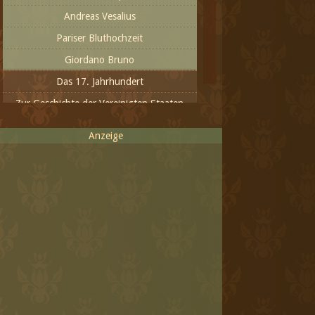
Andreas Vesalius
Pariser Bluthochzeit
Giordano Bruno
Das 17. Jahrhundert
Zur Geschichte der Vereinigten Staaten
von Amerika
Anzeige
Das 18. Jahrhundert - Zeit der Aufklärung
und neuer Ideen
Aus dem 19. Jahrhundert
Das 20. Jahrhundert - das
Fortschrittlichste oder das Inhumanste
Das neue Jahrtausend