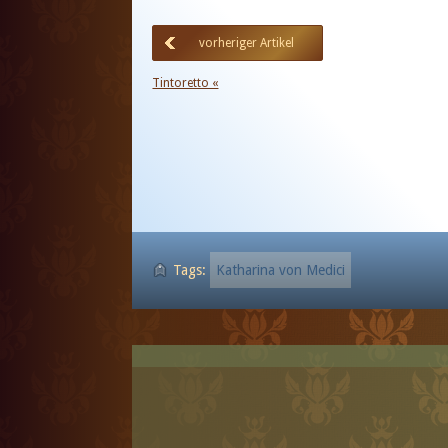
vorheriger Artikel
Tintoretto «
Tags:
Katharina von Medici