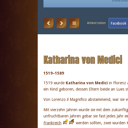
Katharina von Medici
1519–1589
1519 wurde
Katharina von Medici
in Florenz 
ein Kind geboren, dessen Eltern beide an Lues s
Von Lorenzo il Magnifico abstammend, war sie 
Mit vierzehn Jahren wurde sie mit dem zukünfti
unfruchtbaren Jahren gebar sie fast jedes Jahr 
Frankreich
werden sollten, zwei wurden 