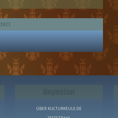
DICI
Wegweiser
ÜBER KULTURKEULE.DE