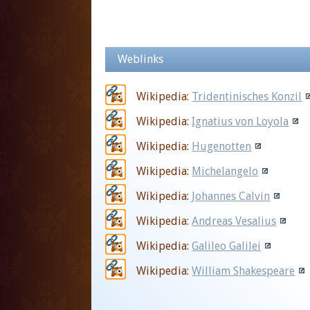
Weblinks
Wikipedia:
Tridentinisches Konzil
Wikipedia:
Ignatius von Loyola
Wikipedia:
Hugenotten
Wikipedia:
Michelangelo
Wikipedia:
Johannes Calvin
Wikipedia:
Andreas Vesalius
Wikipedia:
Galileo Galilei
Wikipedia:
William Shakespeare