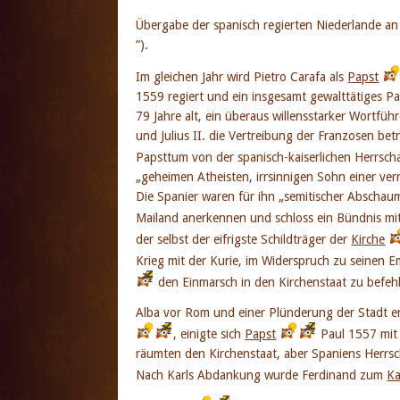
Übergabe der spanisch regierten Niederlande a
“).
Im gleichen Jahr wird Pietro Carafa als
Papst
1559 regiert und ein insgesamt gewalttätiges Pap
79 Jahre alt, ein überaus willensstarker Wortfü
und Julius II. die Vertreibung der Franzosen bet
Papsttum von der spanisch-kaiserlichen Herrschaf
„geheimen Atheisten, irrsinnigen Sohn einer ver
Die Spanier waren für ihn „semitischer Abschaum
Mailand anerkennen und schloss ein Bündnis mit
der selbst der eifrigste Schildträger der
Kirche
Krieg mit der Kurie, im Widerspruch zu seine
den Einmarsch in den Kirchenstaat zu befeh
Alba vor Rom und einer Plünderung der Stadt 
, einigte sich
Papst
Paul 1557 mit 
räumten den Kirchenstaat, aber Spaniens Herrsc
Nach Karls Abdankung wurde Ferdinand zum
Ka