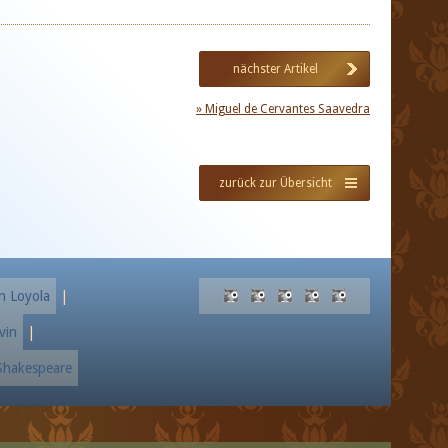
nächster Artikel
» Miguel de Cervantes Saavedra
zurück zur Übersicht
n Loyola
|
vin
|
 Shakespeare