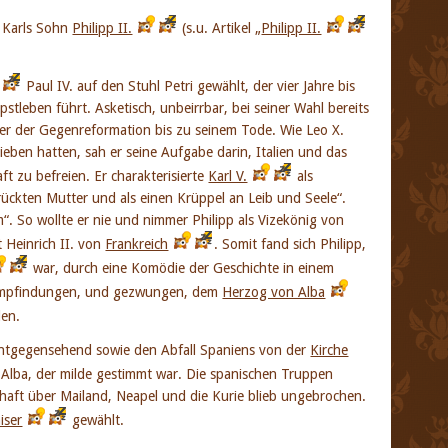
n Karls Sohn
Philipp II.
(s.u. Artikel „
Philipp II.
Paul IV. auf den Stuhl Petri gewählt, der vier Jahre bis
stleben führt. Asketisch, unbeirrbar, bei seiner Wahl bereits
hrer der Gegenreformation bis zu seinem Tode. Wie Leo X.
rieben hatten, sah er seine Aufgabe darin, Italien und das
t zu befreien. Er charakterisierte
Karl V.
als
rückten Mutter und als einen Krüppel an Leib und Seele“.
“. So wollte er nie und nimmer Philipp als Vizekönig von
 Heinrich II. von
Frankreich
. Somit fand sich Philipp,
war, durch eine Komödie der Geschichte in einem
n Empfindungen, und gezwungen, dem
Herzog von Alba
len.
entgegensehend sowie den Abfall Spaniens von der
Kirche
Alba, der milde gestimmt war. Die spanischen Truppen
haft über Mailand, Neapel und die Kurie blieb ungebrochen.
iser
gewählt.