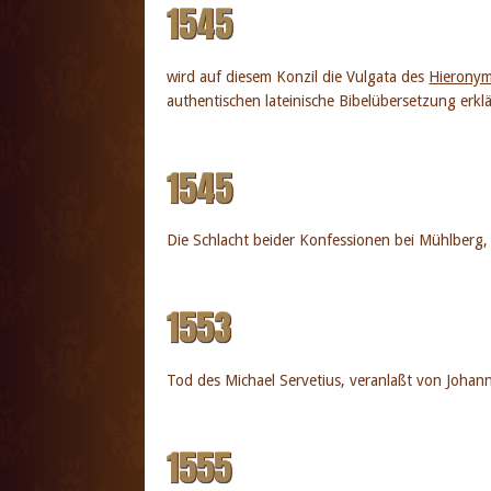
1545
wird auf diesem Konzil die Vulgata des
Hierony
authentischen lateinische Bibelübersetzung erklä
1545
Die Schlacht beider Konfessionen bei Mühlberg, 
1553
Tod des Michael Servetius, veranlaßt von Joha
1555