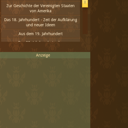
Zur Geschichte der Vereinigten Staaten
von Amerika
Das 18. Jahrhundert - Zeit der Aufklärung
und neuer Ideen
Aus dem 19. Jahrhundert
Das 20. Jahrhundert - das
Fortschrittlichste oder das Inhumanste
Anzeige
Das neue Jahrtausend