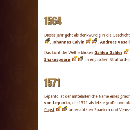
1564
Dieses Jahr geht als denkwürdig in die Geschich
,
Johannes
Calvin
,
Andreas Vesal
Das Licht der Welt erblicken
Galileo Galilei
Shakespeare
im englischen Stratford
1571
Lepanto ist der mittelalterliche Name eines gri
von Lepanto
, die 1571 als letzte große und b
Papst
unterstützten Spaniern und Venezo