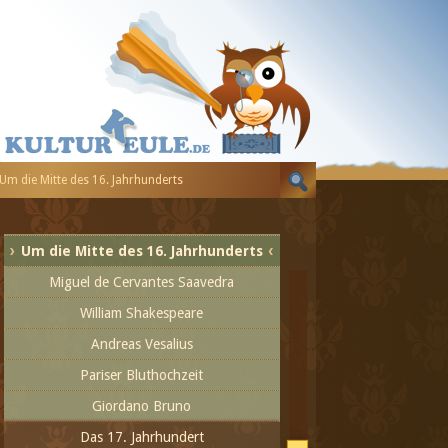
Cellini und Nostradamus - Die ersten
Jahre
Johannes Calvin
Tintoretto
Katharina von Medici
Pieter Breughel
Um die Mitte des 16. Jahrhunderts
Heinrich VIII. und Elisabeth I.
El Greco
Um die Mitte des 16. Jahrhunderts
Miguel de Cervantes Saavedra
William Shakespeare
Andreas Vesalius
Pariser Bluthochzeit
Giordano Bruno
Das 17. Jahrhundert