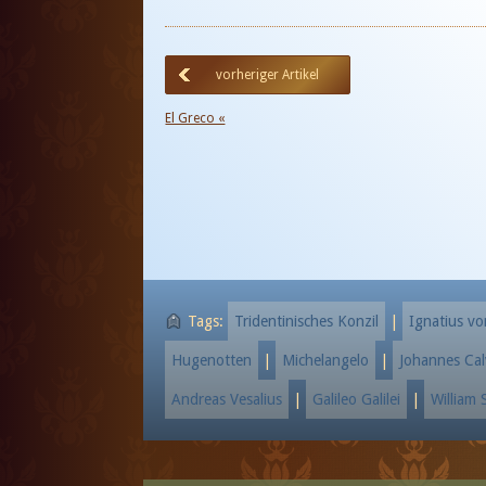
vorheriger Artikel
El Greco «
Tags:
Tridentinisches Konzil
|
Ignatius vo
Hugenotten
|
Michelangelo
|
Johannes Cal
Andreas Vesalius
|
Galileo Galilei
|
William