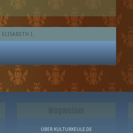
 ELISABETH I.
Wegweiser
ÜBER KULTURKEULE.DE