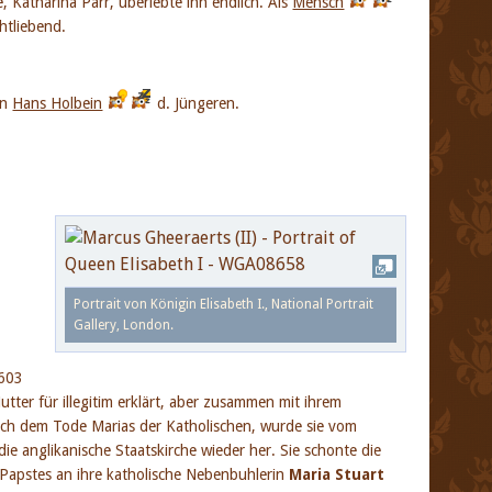
, Katharina Parr, überlebte ihn endlich. Als
Mensch
chtliebend.
on
Hans Holbein
d. Jüngeren.
Portrait von Königin Elisabeth I., National Portrait
Gallery, London.
1603
tter für illegitim erklärt, aber zusammen mit ihrem
ach dem Tode Marias der Katholischen, wurde sie vom
die anglikanische Staatskirche wieder her. Sie schonte die
Papstes an ihre katholische Nebenbuhlerin
Maria Stuart