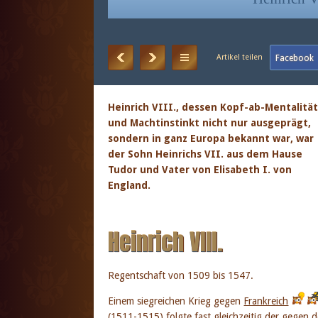
Heinrich VIII., dessen Kopf-ab-Mentalitä
und Machtinstinkt nicht nur ausgeprägt,
sondern in ganz Europa bekannt war, war
der Sohn Heinrichs VII. aus dem Hause
Tudor und Vater von Elisabeth I. von
England.
Heinrich VIII.
Regentschaft von 1509 bis 1547.
Einem siegreichen Krieg gegen
Frankreich
(1511-1515) folgte fast gleichzeitig der gegen 