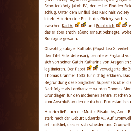
Schottenkönig Jakob IV., den er bei Flodden Fiel
schlug. Unter dem Einfluß des Kardinals Wolsey
leitete Heinrich eine Politik des Gleichgewichts
zwischen
Karl V.
und
Frankreich
e
das er aber anschließend erneut bekriegte, wobe
Boulogne gewann.
Obwohl gläubiger Katholik (Papst Leo X. verlieh
den Titel Fidei defensor), trennte er England v
sich von seiner Gattin Katharina von Aragonien 
legitimieren. Der
Papst
verweigerte die Z
Thomas Cranmer 1533 für nichtig erklären. Das
Begründung des königlichen Supremats über di
Nachfolger als Lordkanzler wurden Thomas More
Grundlagen für den modernen zentralistischen St
zum Anschluß an den deutschen Protestantismu
Heinrich ließ auch die Mutter Elisabeths, Anna 
starb nach der Geburt Eduards VI. Auf Cromwells
sehr mißfiel, dass er sich scheiden und Cromwell 