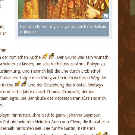
d
in,
Heinrich VIII. von England, gemalt von Hans Holbein
d. Jüngeren.
i er
 ihm
on der römischen
Kirche
. Der Grund war sein Wunsch,
scheiden zu lassen, um sein Verhältnis zu Anna Boleyn zu
ustimmung, und Heinrich ließ die Ehe durch Erzbischof
 Parlament folgte dem König auf seinem weiteren Weg der
e
Kirche
und der Einziehung der Klöster. Wolseys
 und sechs Jahre darauf Thomas Cromwell, der die
aat legte. Die Bannbulle des Papstes veranlaßte Heinrich
s.
Boleyn, hinrichten. Ihre Nachfolgerin, Johanna Seymour,
 Rat hin heiratete Heinrich Anna von Cleve, die ihm aber so
deshalb hinrichten ließ. Die fünfte Gattin, Katharina