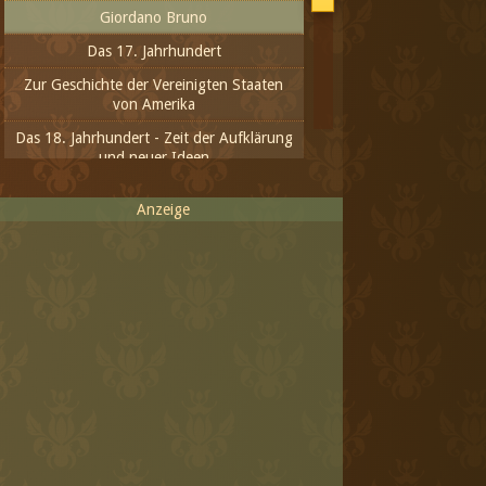
Giordano Bruno
Das 17. Jahrhundert
Zur Geschichte der Vereinigten Staaten
von Amerika
Das 18. Jahrhundert - Zeit der Aufklärung
und neuer Ideen
Aus dem 19. Jahrhundert
Anzeige
Das 20. Jahrhundert - das
Fortschrittlichste oder das Inhumanste
Das neue Jahrtausend