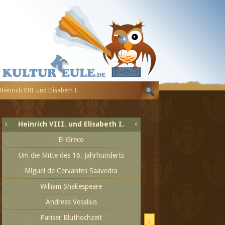
Von Benvenuto Cellini bis zum Ende des
Jahrhunderts
Cellini und Nostradamus - Die ersten
Jahre
Johannes Calvin
Tintoretto
Heinrich VIII. und Elisabeth I.
Katharina von Medici
Pieter Breughel
Heinrich VIII. und Elisabeth I.
El Greco
Um die Mitte des 16. Jahrhunderts
Miguel de Cervantes Saavedra
William Shakespeare
Andreas Vesalius
Pariser Bluthochzeit