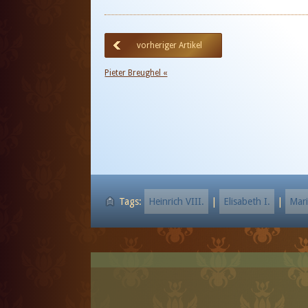
vorheriger Artikel
Pieter Breughel «
Tags:
Heinrich VIII.
|
Elisabeth I.
|
Mari