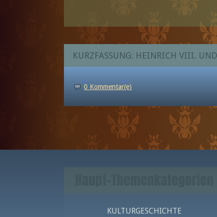
KURZFASSUNG: HEINRICH VIII. UND
0 Kommentar(e)
Haupt-Themenkategorien
KULTURGESCHICHTE