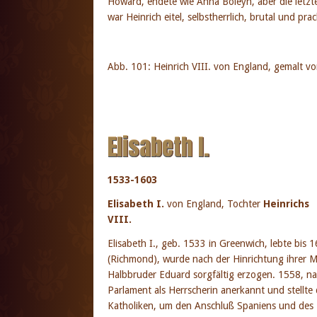
Howard, endete wie Anna Boleyn, aber die letzte
war Heinrich eitel, selbstherrlich, brutal und pra
Abb. 101: Heinrich VIII. von England, gemalt v
Elisabeth I.
1533-1603
Elisabeth I.
von England, Tochter
Heinrichs
VIII.
Elisabeth I., geb. 1533 in Greenwich, lebte bis 
(Richmond), wurde nach der Hinrichtung ihrer Mu
Halbbruder Eduard sorgfältig erzogen. 1558, n
Parlament als Herrscherin anerkannt und stellte 
Katholiken, um den Anschluß Spaniens und des 