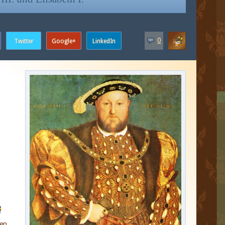
0
t
den