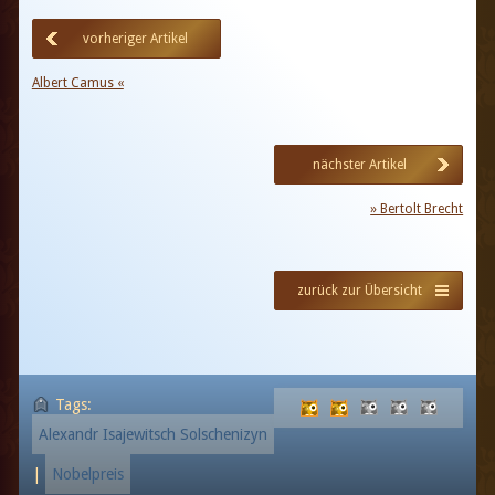
vorheriger Artikel
Albert Camus «
nächster Artikel
» Bertolt Brecht
zurück zur Übersicht
Tags:
Alexandr Isajewitsch Solschenizyn
|
Nobelpreis