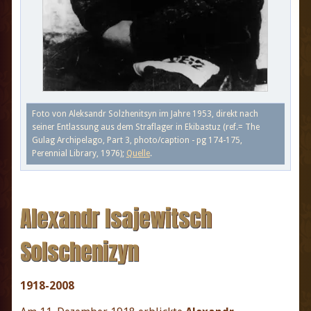
Foto von Aleksandr Solzhenitsyn im Jahre 1953, direkt nach
seiner Entlassung aus dem Straflager in Ekibastuz (ref.= The
Gulag Archipelago, Part 3, photo/caption - pg 174-175,
Perennial Library, 1976);
Quelle
.
Alexandr Isajewitsch
Solschenizyn
1918-2008