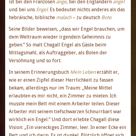
ist bei den Franzosen
ange
, bei den Engländern
angel
und bei uns
Engel
. Es bedeutet nichts anderes als das
hebräische, biblische
malach
– zu deutsch
Bote
.
Seine Bilder beweisen, „dass wir Engel brauchen, um
dem Weltraum wieder irgendein Geheimnis zu
geben.“ So malt Chagall Engel als Gäste beim
Mittagsmahl, als Auftraggeber, als Boten der
Versöhnung und so fort.
In seinem Erinnerungsbuch
Mein Leben
erzählt er,
wie er einen Zipfel dieser Herrlichkeit zu fassen
bekam, allerdings nur im Traum: „Meine Mittel
erlaubten es mir nicht, ein Zimmer zu mieten. Ich
musste mein Bett mit einem Arbeiter teilen. Dieser
Arbeiter mit seinem tiefschwarzen Schnurrbart war
wirklich ein Engel.“ Und dort erlebte Chagall diese
Vision: „Ein viereckiges Zimmer, leer. In einer Ecke ein
Bett und ich darin. Es ist dunkel. Plötzlich öffnet sich