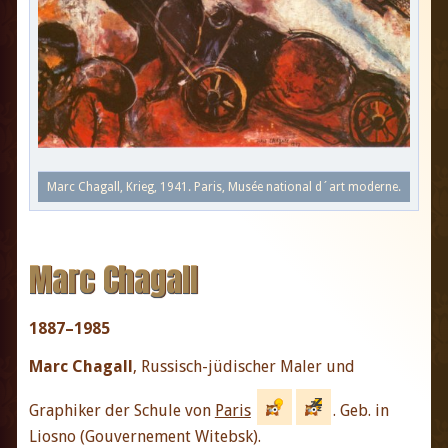
Marc Chagall, Krieg, 1941. Paris, Musée national d´art moderne.
Marc Chagall
1887–1985
Marc Chagall
, Russisch-jüdischer Maler und
Graphiker der Schule von
Paris
. Geb. in
Liosno (Gouvernement Witebsk).