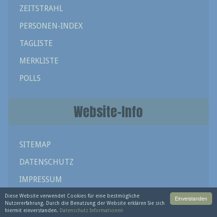
ZEITSTRAHL
PERSONEN-INDEX
TAGLISTE
MERKLISTE
POLLS
Website-Info
SITEMAP
DATENSCHUTZ
IMPRESSUM
Diese Website verwendet Cookies für eine bestmögliche
Einverstanden
Nutzererfahrung. Durch die Benutzung der Website erklären Sie sich
hiermit einverstanden.
Datenschutz Informationen