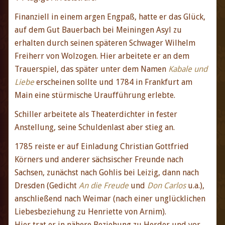
Finanziell in einem argen Engpaß, hatte er das Glück,
auf dem Gut Bauerbach bei Meiningen Asyl zu
erhalten durch seinen späteren Schwager Wilhelm
Freiherr von Wolzogen. Hier arbeitete er an dem
Trauerspiel, das später unter dem Namen
Kabale und
Liebe
erscheinen sollte und 1784 in Frankfurt am
Main eine stürmische Uraufführung erlebte.
Schiller arbeitete als Theaterdichter in fester
Anstellung, seine Schuldenlast aber stieg an.
1785 reiste er auf Einladung Christian Gottfried
Körners und anderer sächsischer Freunde nach
Sachsen, zunächst nach Gohlis bei Leizig, dann nach
Dresden (Gedicht
An die Freude
und
Don Carlos
u.a.),
anschließend nach Weimar (nach einer unglücklichen
Liebesbeziehung zu Henriette von Arnim).
Hier trat er in nähere Beziehung zu Herder und vor