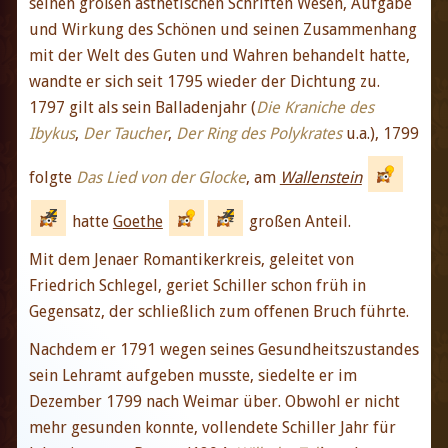
seinen großen ästhetischen Schriften Wesen, Aufgabe
und Wirkung des Schönen und seinen Zusammenhang
mit der Welt des Guten und Wahren behandelt hatte,
wandte er sich seit 1795 wieder der Dichtung zu.
1797 gilt als sein Balladenjahr (
Die Kraniche des
Ibykus
,
Der Taucher
,
Der Ring des Polykrates
u.a.), 1799
folgte
Das Lied von der Glocke
, am
Wallenstein
hatte
Goethe
großen Anteil.
Mit dem Jenaer Romantikerkreis, geleitet von
Friedrich Schlegel, geriet Schiller schon früh in
Gegensatz, der schließlich zum offenen Bruch führte.
Nachdem er 1791 wegen seines Gesundheitszustandes
sein Lehramt aufgeben musste, siedelte er im
Dezember 1799 nach Weimar über. Obwohl er nicht
mehr gesunden konnte, vollendete Schiller Jahr für