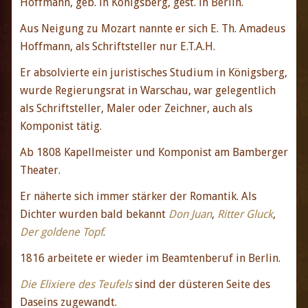
Hoffmann, geb. in Königsberg, gest. in Berlin.
Aus Neigung zu Mozart nannte er sich E. Th. Amadeus
Hoffmann, als Schriftsteller nur E.T.A.H.
Er absolvierte ein juristisches Studium in Königsberg,
wurde Regierungsrat in Warschau, war gelegentlich
als Schriftsteller, Maler oder Zeichner, auch als
Komponist tätig.
Ab 1808 Kapellmeister und Komponist am Bamberger
Theater.
Er näherte sich immer stärker der Romantik. Als
Dichter wurden bald bekannt
Don Juan
,
Ritter Gluck
,
Der goldene Topf
.
1816 arbeitete er wieder im Beamtenberuf in Berlin.
Die Elixiere des Teufels
sind der düsteren Seite des
Daseins zugewandt.