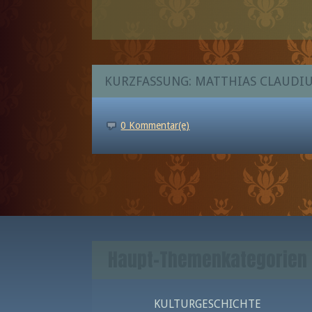
KURZFASSUNG: MATTHIAS CLAUDI
0 Kommentar(e)
Haupt-Themenkategorien
KULTURGESCHICHTE