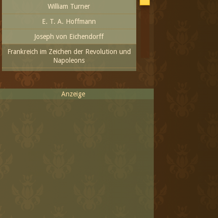
William Turner
E. T. A. Hoffmann
Joseph von Eichendorff
Frankreich im Zeichen der Revolution und
Napoleons
Epidemien in Europa vom 14. bis zum 18.
Jahrhundert
Anzeige
Dichtung zwischen Klassik und Romantik
Gemischtes aus dem 18. Jahrhundert
Aus dem 19. Jahrhundert
Das 20. Jahrhundert - das
Fortschrittlichste oder das Inhumanste
Das neue Jahrtausend