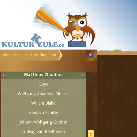
Preussen
Künstler, Schriftsteller und Philosophen -
Persönlichkeiten des 18. Jahrhunderts
Antoine Galland
Christoph Willibald Gluck
Immanuel Kant
sönlichkeiten des 18. Jahrhunderts
Giacomo Casanova
Gotthold Ephraim Lessing
Matthias Claudius
Goya
Wolfgang Amadeus Mozart
William Blake
Friedrich Schiller
Johann Wolfgang Goethe
Ludwig van Beethoven