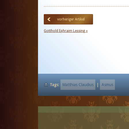
vorheriger Artikel
Gotthold Ephraim Lessing «
Tags:
Matthias Claudius
|
Asmus