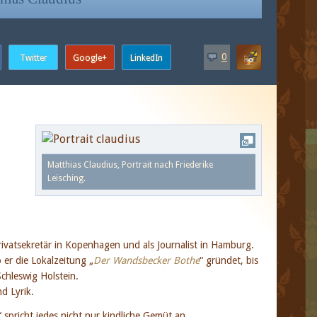
0
Matthias Claudius, Portrait nach Friederike
Leisching.
Privatsekretär in Kopenhagen und als Journalist in Hamburg.
 er die Lokalzeitung „
Der Wandsbecker Bothe
“ gründet, bis
Schleswig Holstein.
d Lyrik.
“ spricht jedes nicht nur kindliche Gemüt an.