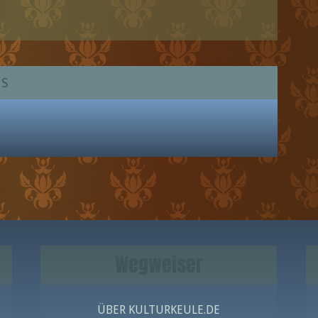
US
Wegweiser
ÜBER KULTURKEULE.DE