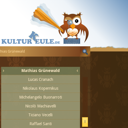
Persönlichkeiten der Renaissancezeit
Sandro Botticelli
Veit Stoß
Leonardo da Vinci
Girolamo Savonarola
Tilman Riemenschneider
hias Grünewald
Hans Holbein
Erasmus von Rotterdam
Mathias Grünewald
Lucas Cranach
Nikolaus Kopernikus
Michelangelo Buonarroti
Nicolò Machiavelli
Ticiano Vecelli
Raffael Santi