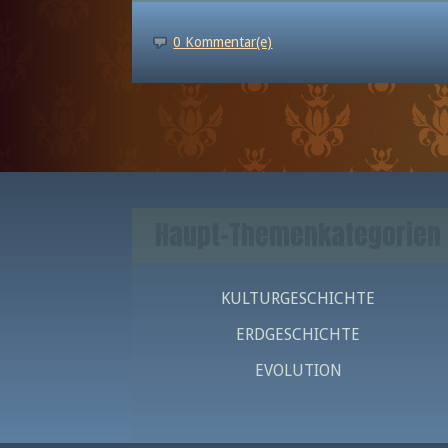
0 Kommentar(e)
Haupt-Themenkategorien
KULTURGESCHICHTE
ERDGESCHICHTE
EVOLUTION