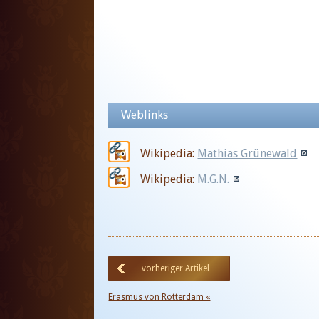
Weblinks
Wikipedia:
Mathias Grünewald
Wikipedia:
M.G.N.
vorheriger Artikel
Erasmus von Rotterdam «