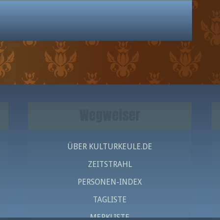
Wegweiser
ÜBER KULTURKEULE.DE
ZEITSTRAHL
PERSONEN-INDEX
TAGLISTE
MERKLISTE