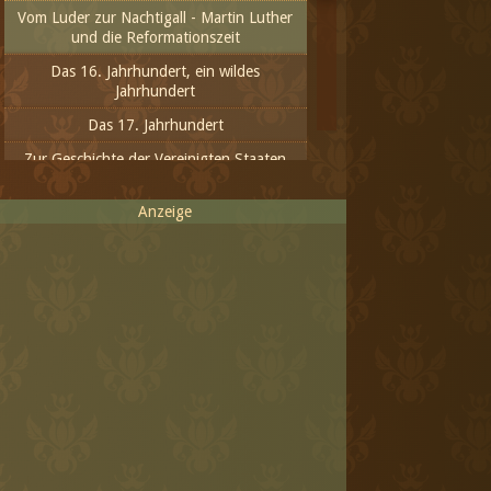
Vom Luder zur Nachtigall - Martin Luther
und die Reformationszeit
Das 16. Jahrhundert, ein wildes
Jahrhundert
Das 17. Jahrhundert
Zur Geschichte der Vereinigten Staaten
von Amerika
Anzeige
Das 18. Jahrhundert - Zeit der Aufklärung
und neuer Ideen
Aus dem 19. Jahrhundert
Das 20. Jahrhundert - das
Fortschrittlichste oder das Inhumanste
Das neue Jahrtausend