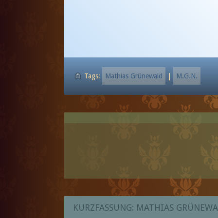
Tags:
Mathias Grünewald
|
M.G.N.
KURZFASSUNG: MATHIAS GRÜNEW