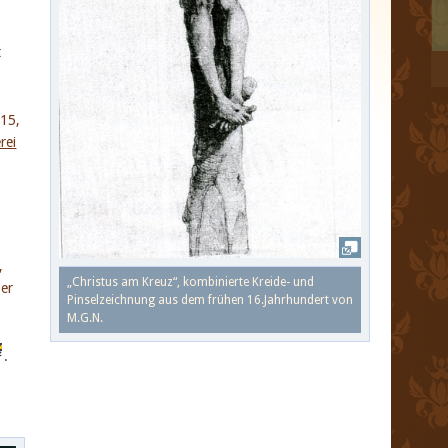
t
515,
rei
,
„Christus am Kreuz“, kombinierte Kreide- und
Der
Pinselzeichnung aus dem frühen 16.Jahrhundert von
M.G.N.
.