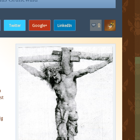
0
n
st
ig