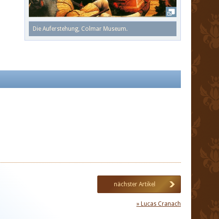
Die Auferstehung, Colmar Museum.
nächster Artikel
» Lucas Cranach