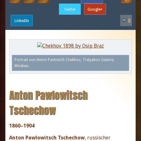
0
Portrait von Anton Pavlovich Chekhov, Tretyakov Galerie,
Moskau.
Anton Pawlowitsch
Tschechow
1860–1904
Anton Pawlowitsch Tschechow
, russischer