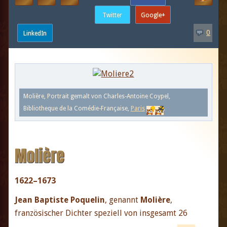
0
Molière, Portrait gemalt von Charles-Antoine Coypel,
Bibliotheque de la Comédie-Française,
Paris
.
Molière
1622–1673
Jean Baptiste Poquelin
, genannt
Molière
,
französischer Dichter speziell von insgesamt 26