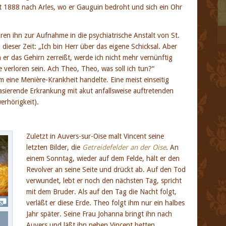
t 1888 nach Arles, wo er Gauguin bedroht und sich ein Ohr
hren ihn zur Aufnahme in die psychiatrische Anstalt von St.
dieser Zeit: „Ich bin Herr über das eigene Schicksal. Aber
er das Gehirn zerreißt, werde ich nicht mehr vernünftig
verloren sein. Ach Theo, Theo, was soll ich tun?“
m eine Menière-Krankheit handelte. Eine meist einseitig
sierende Erkrankung mit akut anfallsweise auftretenden
rhörigkeit).
Zuletzt in Auvers-sur-Oise malt Vincent seine
letzten Bilder, die
Getreidefelder an der Oise
. An
einem Sonntag, wieder auf dem Felde, hält er den
Revolver an seine Seite und drückt ab. Auf den Tod
verwundet, lebt er noch den nächsten Tag, spricht
mit dem Bruder. Als auf den Tag die Nacht folgt,
verläßt er diese Erde. Theo folgt ihm nur ein halbes
Jahr später. Seine Frau Johanna bringt ihn nach
Auvers und läßt ihn neben Vincent betten.