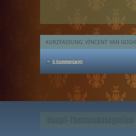
KURZFASSUNG: VINCENT VAN GOGH
0 Kommentar(e)
Haupt-Themenkategorien