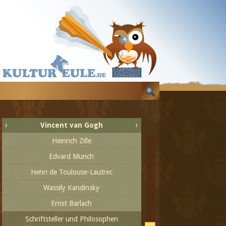
Dichtung
Herausragende Maler und Bildhauer
Honoré Daumier
Adolph von Menzel
Paul Cézanne
Claude Monet
Pierre Auguste Renoir
Paul Gauguin
Vincent van Gogh
Heinrich Zille
Edvard Munch
Henri de Toulouse-Lautrec
Wassily Kandinsky
Ernst Barlach
Schriftsteller und Philosophen