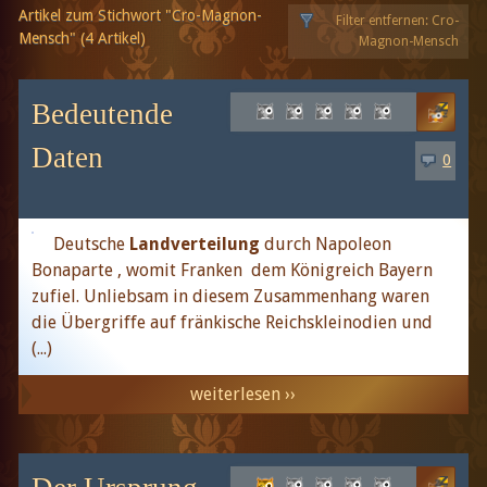
Artikel zum Stichwort "Cro-Magnon-
Filter entfernen: Cro-
Mensch" (4 Artikel)
Magnon-Mensch
Bedeutende
Daten
0
Deutsche
Landverteilung
durch Napoleon
Bonaparte , womit Franken dem Königreich Bayern
zufiel. Unliebsam in diesem Zusammenhang waren
die Übergriffe auf fränkische Reichskleinodien und
(...)
weiterlesen ››