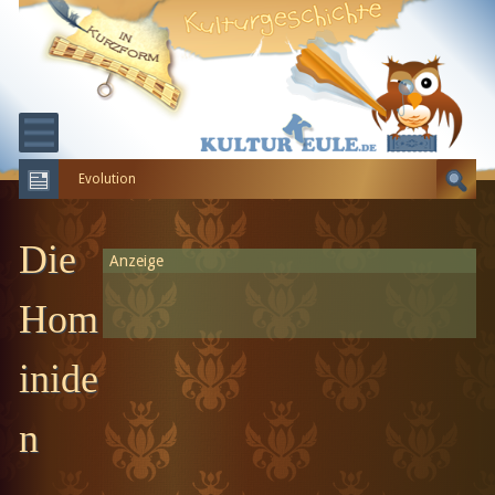
Evolution
KULTURGESCHICHTE
ERDGESCHICHTE
Die
Anzeige
EVOLUTION
Hom
inide
n