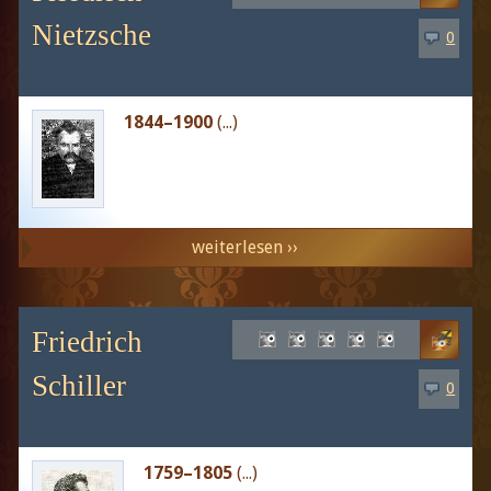
Nietzsche
0
1844–1900
(...)
weiterlesen ››
Friedrich
Schiller
0
1759–1805
(...)