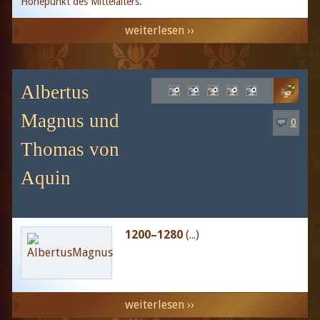
Höhepunkt des Mittelalters.
weiterlesen ››
Albertus
Magnus und
0
Thomas von
Aquin
1200–1280
(...)
weiterlesen ››