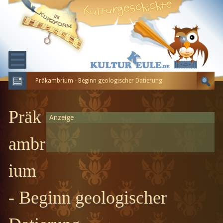
Präkambrium - Beginn geologischer Datierung
KULTURGESCHICHTE
ERDGESCHICHTE
Präk
Anzeige
EVOLUTION
ambr
ium
- Beginn geologischer