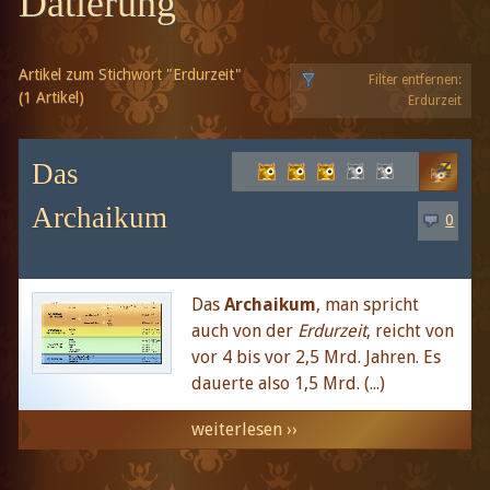
Datierung
Artikel zum Stichwort "Erdurzeit"
Filter entfernen:
(1 Artikel)
Erdurzeit
Das
Archaikum
0
Das
Archaikum
, man spricht
auch von der
Erdurzeit
, reicht von
vor 4 bis vor 2,5 Mrd. Jahren. Es
dauerte also 1,5 Mrd. (...)
weiterlesen ››