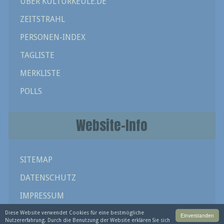
ÜBER KULTURKEULE.DE
ZEITSTRAHL
PERSONEN-INDEX
TAGLISTE
MERKLISTE
POLLS
Website-Info
SITEMAP
DATENSCHUTZ
IMPRESSUM
Diese Website verwendet Cookies für eine bestmögliche
Einverstanden
Nutzererfahrung. Durch die Benutzung der Website erklären Sie sich