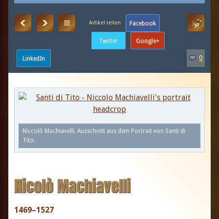
0
Niccolò Machiavelli, Ausschnitt aus dem Portrait von Santi di
Tito.
Nicolò Machiavelli
1469–1527