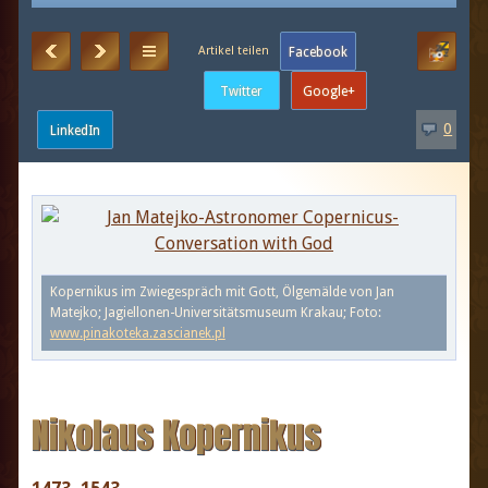
0
Kopernikus im Zwiegespräch mit Gott, Ölgemälde von Jan
Matejko; Jagiellonen-Universitätsmuseum Krakau; Foto:
www.pinakoteka.zascianek.pl
Nikolaus Kopernikus